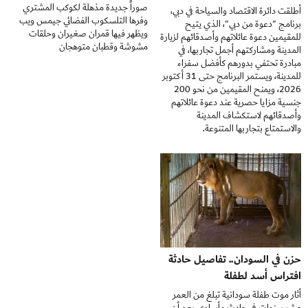
صوراً جديدة مذهلة لكوكب المشتري
أطلقت دائرة الاقتصاد والسياحة في دبي،
وفرها التلسكوب الفضائي جيمس ويب
برنامج "دعوة من دبي"، الذي يتيح
ويظهر فيها قمران صغيران وحلقات
للمقيمين دعوة عائلاتهم وأصدقائهم لزيارة
مشوشة وقطبان متوهجان
المدينة ومشاركتهم أجمل تجاربها، في
مبادرة تحتفي بدورهم كأفضل سفراء
للمدينة، ويستمر البرنامج حتى 31 أكتوبر
2026، ويمنح المقيمين من نحو 200
جنسية مزايا حصرية عند دعوة عائلاتهم
وأصدقائهم لاستكشاف المدينة
والاستمتاع بتجاربها المتنوعة.
حزن في السودان.. تفاصيل حادثة
افتراس أسد لطفلة
أثار موت طفلة سودانية تبلغ من العمر
عشر سنوات في حادث مأساوي بعد أن