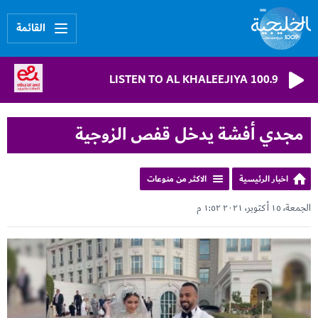
القائمة
LISTEN TO AL KHALEEJIYA 100.9
مجدي أفشة يدخل قفص الزوجية
اخبار الرئيسية
الاكثر من منوعات
الجمعة، ١٥ أكتوبر، ٢٠٢١ ١:٥٢ م