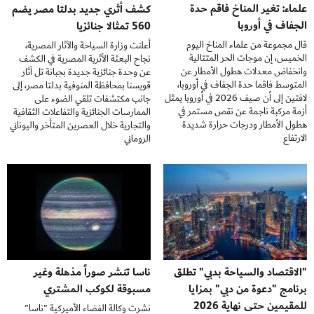
علماء: تغير المناخ فاقم حدة
كشف أثري جديد بدلتا مصر يضم
الجفاف في أوروبا
560 تمثالا جنائزيا
قال مجموعة من علماء المناخ اليوم
أعلنت وزارة السياحة والآثار المصرية،
الخميس، إن موجات الحر المتتالية
نجاح البعثة الأثرية المصرية في الكشف
وانخفاض معدلات هطول الأمطار عن
عن وحدة جنائزية جديدة بجبانة تل آثار
المتوسط فاقما حدة الجفاف في أوروبا،
قويسنا بمحافظة المنوفية بدلتا مصر، إلى
لافتين إلى أن صيف 2026 في أوروبا يمثل
جانب مكتشفات تلقي الضوء على
أزمة مركبة ناجمة عن نقص مستمر في
الممارسات الجنائزية والتفاعلات الثقافية
هطول الأمطار ودرجات حرارة شديدة
والتجارية خلال العصرين المتأخر واليوناني
الارتفاع
الروماني
"الاقتصاد والسياحة بدبي" تطلق
ناسا تنشر صوراً مذهلة وغير
برنامج "دعوة من دبي" بمزايا
مسبوقة لكوكب المشتري
للمقيمين حتى نهاية 2026
نشرت وكالة الفضاء الأميركية "ناسا"