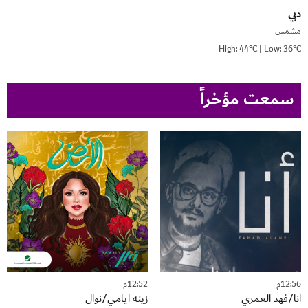
دبي
مشمس
High: 44°C | Low: 36°C
سمعت مؤخراً
12:56م
12:52م
انا/فهد العمري
زينه ايامي/نوال