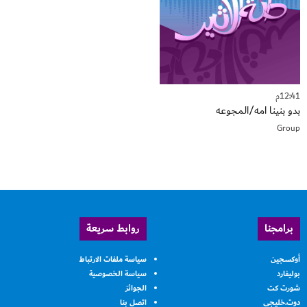
12:41م
بدو بنينا امه/المجوعه
Group
برامجنا
روابط سريعة
أوكسجين
سياسة ملفات الارتباط
بوليفارد
سياسة الخصوصية
شورت كت
الجوائز
دوت.خليجي
اتصل بنا