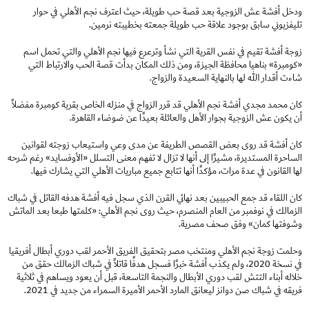
ودخل أفشة عش الزوجية بعد قصة حب طويلة، حيث اعترف نجم الأهلي في حوار
تليفزيوني سابق بوجود علاقة حب طويلة جمعته بخطيبته نرمين.
زوجة أفشة تقيم في نفس القرية التي نشأ وترعرع فيها نجم الأهلي والتي تحمل اسم
«كومبرة» بناهيا محافظة الجيزة، ومن ذلك المكان بدأت قصة الحب والارتباط التي
شاءت أقدار الله لها بالنهاية السعيدة والزواج.
كان محمد مجدي أفشة نجم الأهلي قد قرر الزواج في منزله الخاص بقرية كومبرة مفضلاً
أن يكون عش الزوجية بجوار الأهل والعائلة بعيدًا عن ضوضاء القاهرة.
كان أفشة قد روى بعض القصص الطريفة عن مدى وعي واستيعاب زوجته لقوانين
الساحرة المستديرة، مشيرًا إلى أنها لا تزال لا تفهم معنى التسلل «الأوفسايد» رغم شرحه
لها القانون في عدة مرات، مؤكدًا أنها تتابع جميع مباريات الأهلي التي يشارك فيها.
كان اللقاء قد جمع الحبيبين بعد نهائي القرن الذي سجل فيه أفشة هدفه القاتل في شباك
الزمالك في نوفمبر من العام المنصرم، حيث روى نجم الأهلي: «كلمتها طبعا بعد الماتش
وشوفتها كمان» وفق صحف مصرية.
وحلمت زوجة نجم الأهلي ومنتخب مصر بتحقيق الفريق الأحمر لقب دوري أبطال أفريقيا
في نسخة 2020، ولم يكذب أفشة خبرًا فسجل هدفًا قاتلاً في شباك الزمالك حقق من
خلاله أبناء التتش لقب دوري الأبطال والنجمة التاسعة، قبل أن يعود ويساهم في ثلاثية
فريقه في شباك صن دوانز ليعانق المارد الأحمر الأميرة السمراء من جديد في 2021.