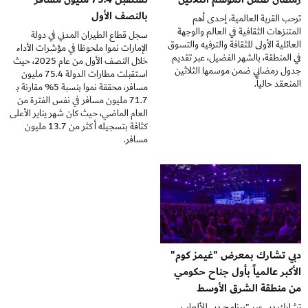
بالنصف الأول
ترحب القرية العالمية، إحدى أهم
المتنزهات الثقافية في العالم والوجهة
سجل قطاع الطيران المدني في دولة
العائلية الأولى للثقافة والترفيه والتسوق
الإمارات نموا ملحوظا في مؤشرات الأداء
في المنطقة، بالشهر الفضيل، عبر تقديم
خلال النصف الأول من عام 2025، حيث
جدول رمضاني ضمن موسمها الثلاثين
استقبلت مطارات الدولة 75.4 مليون
المنعقد حالياً.
مسافر، محققة نموا بنسبة 5% مقارنة بـ
71.7 مليون مسافر في نفس الفترة من
العام الماضي، حيث كان شهر يناير الأعلى
كثافة بتسجيله أكثر من 13.7 مليون
مسافر.
دبي تشارك بمعرض "غيمز كوم"
الأكبر عالمياً بأول جناح حكومي
من منطقة الشرق الأوسط
تشارك دبي عبر "برنامج دبي للألعاب