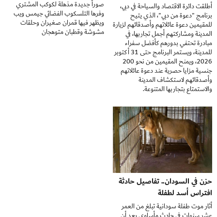
صوراً جديدة مذهلة لكوكب المشتري
أطلقت دائرة الاقتصاد والسياحة في دبي،
وفرها التلسكوب الفضائي جيمس ويب
برنامج "دعوة من دبي"، الذي يتيح
ويظهر فيها قمران صغيران وحلقات
للمقيمين دعوة عائلاتهم وأصدقائهم لزيارة
مشوشة وقطبان متوهجان
المدينة ومشاركتهم أجمل تجاربها، في
مبادرة تحتفي بدورهم كأفضل سفراء
للمدينة، ويستمر البرنامج حتى 31 أكتوبر
2026، ويمنح المقيمين من نحو 200
جنسية مزايا حصرية عند دعوة عائلاتهم
وأصدقائهم لاستكشاف المدينة
والاستمتاع بتجاربها المتنوعة.
حزن في السودان.. تفاصيل حادثة
افتراس أسد لطفلة
أثار موت طفلة سودانية تبلغ من العمر
عشر سنوات في حادث مأساوي بعد أن