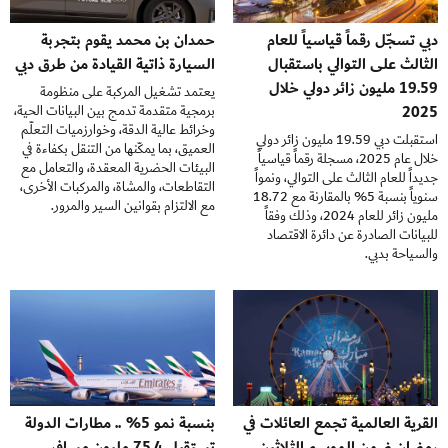
دبي تسجّل رقماً قياسياً للعام
حمدان بن محمد يقوم بتجربة
الثالث على التوالي باستقبال
السيارة ذاتية القيادة من طرق دبي
19.59 مليون زائر دولي خلال
يعتمد تشغيل المركبة على منظومة
2025
برمجية متقدمة تدمج بين البيانات الحية،
وخرائط عالية الدقة، وخوارزميات التعلّم
استقبلت دبي 19.59 مليون زائر دولي
العميق، بما يمكّنها من التنقل بكفاءة في
خلال عام 2025، مسجلة رقماً قياسياً
البيئات الحضرية المعقدة، والتعامل مع
جديداً للعام الثالث على التوالي، ونمواً
التقاطعات، والمشاة، والمركبات الأخرى،
سنوياً بنسبة 5% بالمقارنة مع 18.72
مع الالتزام بقوانين السير والمرور.
مليون زائر للعام 2024، وذلك وفقاً
للبيانات الصادرة عن دائرة الاقتصاد
والسياحة بدبي.
القرية العالمية تجمع العائلات في
بنسبة نمو 5% .. مطارات الدولة
رمضان ضمن الموسم الثلاثين
تستقبل 75.4 مليون مسافر