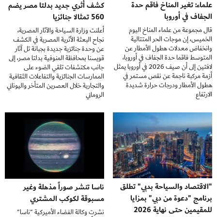
علماء: تغير المناخ فاقم حدة
كشف أثري جديد بدلتا مصر يضم
الجفاف في أوروبا
560 تمثالا جنائزيا
قال مجموعة من علماء المناخ اليوم
أعلنت وزارة السياحة والآثار المصرية،
الخميس، إن موجات الحر المتتالية
نجاح البعثة الأثرية المصرية في الكشف
وانخفاض معدلات هطول الأمطار عن
عن وحدة جنائزية جديدة بجبانة تل آثار
المتوسط فاقما حدة الجفاف في أوروبا،
قويسنا بمحافظة المنوفية بدلتا مصر، إلى
لافتين إلى أن صيف 2026 في أوروبا يمثل
جانب مكتشفات تلقي الضوء على
أزمة مركبة ناجمة عن نقص مستمر في
الممارسات الجنائزية والتفاعلات الثقافية
هطول الأمطار ودرجات حرارة شديدة
والتجارية خلال العصرين المتأخر واليوناني
الارتفاع
الروماني
"الاقتصاد والسياحة بدبي" تطلق
ناسا تنشر صوراً مذهلة وغير
برنامج "دعوة من دبي" بمزايا
مسبوقة لكوكب المشتري
للمقيمين حتى نهاية 2026
نشرت وكالة الفضاء الأميركية "ناسا"