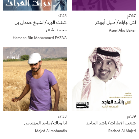
7:47م
7:43م
اش جابك/أصيل أبوبكر
شفت الورد/الشيخ حمدان بن
محمد-شعر
Aseel Abu Baker
Hamdan Bin Mohammed FAZA'A
7:39م
7:33م
شعب الامارات/راشد الماجد
انا وياك/ماجد المهندس
Majed Al mohandis
Rashed Al Majed