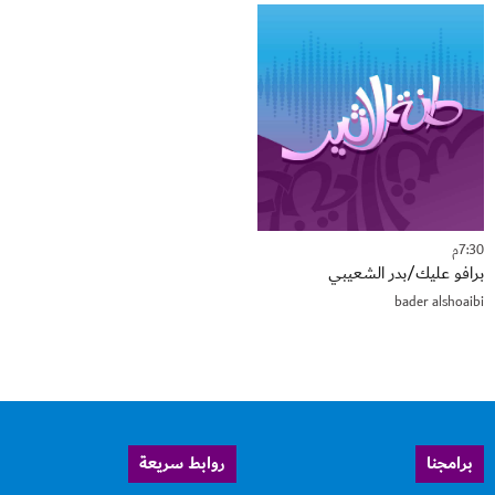
7:30م
برافو عليك/بدر الشعيبي
bader alshoaibi
برامجنا
روابط سريعة