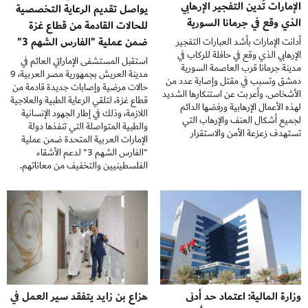
الإمارات تُدين التفجير الإرهابي
يواصل تقديم الرعاية التخصصية
الذي وقع في جرمانا السورية
للحالات القادمة من قطاع غزة
ضمن عملية "الفارس الشهم 3"
أدانت الإمارات بأشد العبارات التفجير
الإرهابي الذي وقع في حافلة للركاب في
استقبل المستشفى الإماراتي العائم في
مدينة جرمانا قرب العاصمة السورية
مدينة العريش بجمهورية مصر العربية، 9
دمشق وتسبب في مقتل وإصابة عدد من
حالات مرضية وإصابات جديدة قادمة من
الأشخاص. وأعربت عن استنكارها الشديد
قطاع غزة، لتلقي الرعاية الطبية والعلاجية
لهذه الأعمال الإرهابية ورفضها الدائم
اللازمة، وذلك في إطار الجهود الإنسانية
لجميع أشكال العنف والإرهاب التي
والطبية المتواصلة التي تنفذها دولة
تستهدف زعزعة الأمن والاستقرار
الإمارات العربية المتحدة ضمن عملية
"الفارس الشهم 3" لدعم الأشقاء
الفلسطينيين والتخفيف من معاناتهم.
وزارة المالية: اعتماد حد أدنى
هزاع بن زايد يتفقد سير العمل في