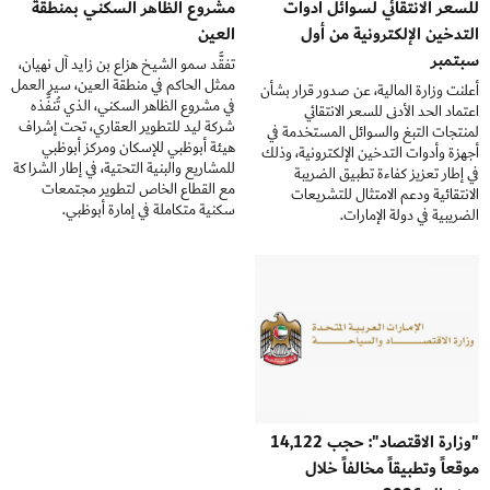
للسعر الانتقائي لسوائل أدوات
مشروع الظاهر السكني بمنطقة
التدخين الإلكترونية من أول
العين
سبتمبر
تفقَّد سمو الشيخ هزاع بن زايد آل نهيان،
ممثل الحاكم في منطقة العين، سير العمل
أعلنت وزارة المالية، عن صدور قرار بشأن
في مشروع الظاهر السكني، الذي تُنفِّذه
اعتماد الحد الأدنى للسعر الانتقائي
شركة ليد للتطوير العقاري، تحت إشراف
لمنتجات التبغ والسوائل المستخدمة في
هيئة أبوظبي للإسكان ومركز أبوظبي
أجهزة وأدوات التدخين الإلكترونية، وذلك
للمشاريع والبنية التحتية، في إطار الشراكة
في إطار تعزيز كفاءة تطبيق الضريبة
مع القطاع الخاص لتطوير مجتمعات
الانتقائية ودعم الامتثال للتشريعات
سكنية متكاملة في إمارة أبوظبي.
الضريبية في دولة الإمارات.
"وزارة الاقتصاد": حجب 14,122
موقعاً وتطبيقاً مخالفاً خلال