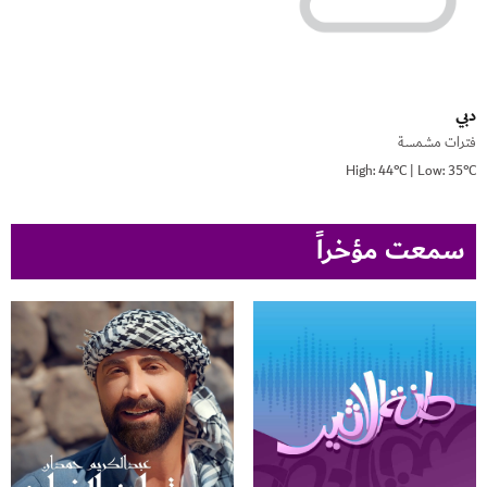
دبي
فترات مشمسة
High: 44°C | Low: 35°C
سمعت مؤخراً