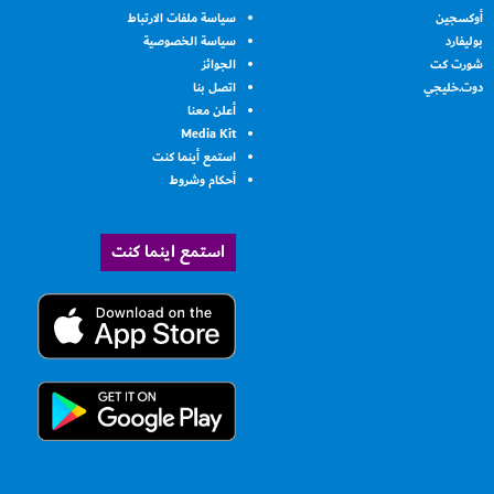
أوكسجين
سياسة ملفات الارتباط
بوليفارد
سياسة الخصوصية
شورت كت
الجوائز
دوت.خليجي
اتصل بنا
أعلن معنا
Media Kit
استمع أينما كنت
أحكام وشروط
استمع اينما كنت