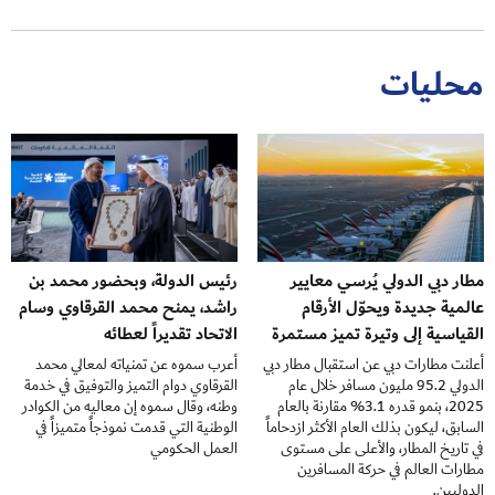
محليات
مطار دبي الدولي يُرسي معايير
رئيس الدولة، وبحضور محمد بن
عالمية جديدة ويحوّل الأرقام
راشد، يمنح محمد القرقاوي وسام
القياسية إلى وتيرة تميز مستمرة
الاتحاد تقديراً لعطائه
أعلنت مطارات دبي عن استقبال مطار دبي
أعرب سموه عن تمنياته لمعالي محمد
الدولي 95.2 مليون مسافر خلال عام
القرقاوي دوام التميز والتوفيق في خدمة
2025، بنمو قدره 3.1% مقارنة بالعام
وطنه، وقال سموه إن معاليه من الكوادر
السابق، ليكون بذلك العام الأكثر ازدحاماً
الوطنية التي قدمت نموذجاً متميزاً في
في تاريخ المطار، والأعلى على مستوى
العمل الحكومي
مطارات العالم في حركة المسافرين
الدوليين.