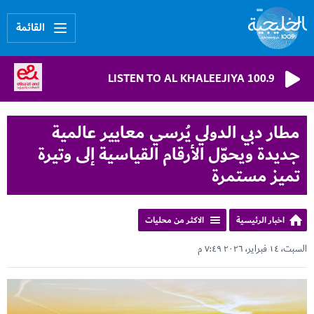
القائمة
LISTEN TO AL KHALEEJIYA 100.9
مطار دبي الدولي يُرسي معايير عالمية
جديدة ويحوّل الأرقام القياسية إلى وتيرة
تميز مستمرة
اخبار الرئيسية
الاكثر من محليات
السبت، ١٤ فبراير، ٢٠٢٦ ٧:٤٩ م