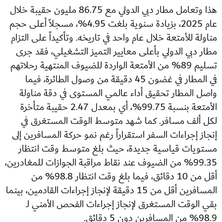
هذا وتعامل مطار دبي الدولي مع 86.75 مليون حقيبة خلال
عام 2025، بزيادة سنوية بلغت 4.95%، مسجلاً أعلى حجم
مناولة للأمتعة خلال عام واحد في تاريخه. وتأكيداً على التزام
مطار دبي الدولي بأعلى معايير التميز التشغيلي، فقد جرى
تسليم 89% من الأمتعة الواردة للضيوف المنتهية رحلاتهم
في المطار في غضون 45 دقيقة من وصول الطائرة، فيما
واصل المطار تحقيق أداء عالمي المستوى في دقة مناولة
الأمتعة بنسبة 99.75%، أي بمعدل 2.47 حقيبة متأخرة
لكل ألف مسافر. كما شهد متوسط الوقت المستغرق في
إنجاز إجراءات السفر استقراراً رغم نمو حركة المسافرين إلى
مستويات قياسية جديدة، حيث بلغ متوسط وقت انتظار
99.35% من الضيوف عند نقاط مراقبة الجوازات للمغادرين،
أقل من 10 دقائق، فيما بلغ وقت انتظار 98.8% من
المسافرين أقل من 15 دقيقة لإنجاز إجراءات القادمين، بينما
بقي الوقت المستغرق لإنجاز إجراءات الفحص الأمني لـ
98.9% من المسافرين دون 5 دقائق.