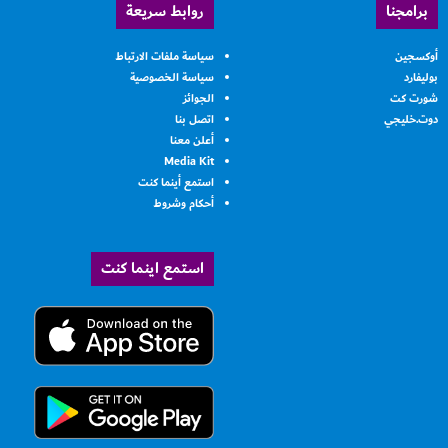
برامجنا
روابط سريعة
أوكسجين
سياسة ملفات الارتباط
بوليفارد
سياسة الخصوصية
شورت كت
الجوائز
دوت.خليجي
اتصل بنا
أعلن معنا
Media Kit
استمع أينما كنت
أحكام وشروط
استمع اينما كنت