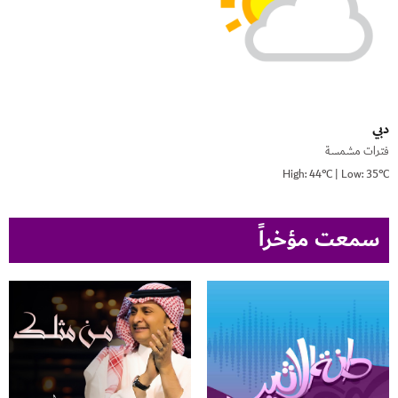
دبي
فترات مشمسة
High: 44°C | Low: 35°C
سمعت مؤخراً