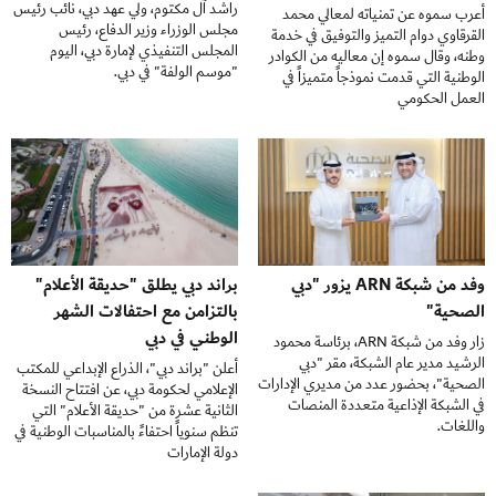
راشد آل مكتوم، ولي عهد دبي، نائب رئيس
أعرب سموه عن تمنياته لمعالي محمد
مجلس الوزراء وزير الدفاع، رئيس
القرقاوي دوام التميز والتوفيق في خدمة
المجلس التنفيذي لإمارة دبي، اليوم
وطنه، وقال سموه إن معاليه من الكوادر
"موسم الولفة" في دبي.
الوطنية التي قدمت نموذجاً متميزاً في
العمل الحكومي
وفد من شبكة ARN يزور "دبي
براند دبي يطلق "حديقة الأعلام"
الصحية"
بالتزامن مع احتفالات الشهر
الوطني في دبي
زار وفد من شبكة ARN، برئاسة محمود
الرشيد مدير عام الشبكة، مقر "دبي
أعلن "براند دبي"، الذراع الإبداعي للمكتب
الصحية"، بحضور عدد من مديري الإدارات
الإعلامي لحكومة دبي، عن افتتاح النسخة
في الشبكة الإذاعية متعددة المنصات
الثانية عشرة من "حديقة الأعلام" التي
واللغات.
تنظم سنوياً احتفاءً بالمناسبات الوطنية في
دولة الإمارات