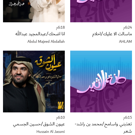
6:24م
6:18م
ماسالت الا عليك/احلام
انا اضحك/عبدالمجيد عبدالله
Abdul Majeed Abdallah
AHLAM
6:15م
6:10م
تعذبني واسامح/محمد بن راشد-
عيون الشوق/حسين الجسمي
شعر
Hussain Al Jassmi