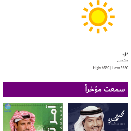
دبي
مشمس
High: 45°C | Low: 36°C
سمعت مؤخراً