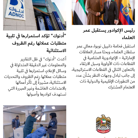
رئيس الإكوادور يستقبل عمر
"أدنوك" تؤكد استمرارها في تلبية
العلماء
متطلبات عملائها رغم الظروف
استقبل فخامة دانييل نوبوا، معالي عمر
الاستثنائية
سلطان العلماء، وبحثا مسار العلاقات
الإماراتية – الإكوادورية المتنامية في
أكدت "أدنوك" في ظل التقارير
القطاعات ذات الأولوية وسبل الارتقاء
والمعلومات غير الدقيقة المتداولة في
بالتعاون الثنائي في القطاعات الاستراتيجية،
وسائل الإعلام، استمرارها في تلبية
إلى جانب تبادل وجهات النظر بشأن عدد
متطلبات عملائها رغم الظروف والتحديات
من التطورات الإقليمية والدولية ذات
الاستثنائية، مشيرةً إلى تأثر أعمالها
الاهتمام المشترك
بالاعتداءات الغاشمة وغير المبررة التي
تستهدف كوادرها وأصولها