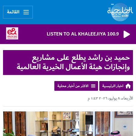
القائمة
LISTEN TO AL KHALEEJIYA 100.9
حميد بن راشد يطلع على مشاريع
وإنجازات هيئة الأعمال الخيرية العالمية
اخبار الرئيسية
الاكثر من أخبار محلية
الأربعاء، ٨ يوليو، ٢٠٢٦ ١:٤٣ م