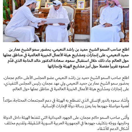
اطلع صاحب السمو الشيخ حميد بن راشد النعيمي، بحضور سمو الشيخ عمار بن
حميد النعيمي، على إنجازات ومشاريع هيئة الأعمال الخيرية العالمية في مناطق عملها
حول العالم جاء ذلك خلال استقبال سموه، سعادة الدكتور خالد الخاجة الذي قدّم
لسموه تقريراً مفصلاً حول أبرز مشاريع الهيئة وإنجازاتها
اطلع صاحب السمو الشيخ حميد بن راشد النعيمي عضو المجلس الأعلى حاكم عجمان،
بحضور سمو الشيخ عمار بن حميد النعيمي ولي عهد عجمان، رئيس المجلس التنفيذي،
على إنجازات ومشاريع هيئة الأعمال الخيرية العالمية في مناطق عملها حول العالم.
وأشاد سموه بالدور الإنساني الذي تضطلع به الهيئة في دعم المجتمعات المحتاجة، مؤكداً
أهمية مواصلة جهودها بما يعزز رسالة دولة الإمارات الإنسانية.
وأثنى صاحب السمو حاكم عجمان، على الجهود الميدانية التي تنفذها الهيئة داخل الدولة
وخارجها، ووجّه بتكثيف جهودها في الجمهورية العربية السورية الشقيقة، وتقديم مختلف
أشكال الدعم للأشقاء.