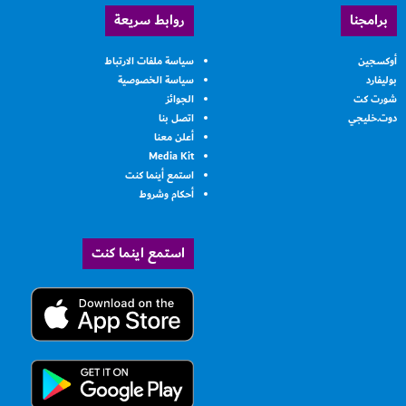
برامجنا
روابط سريعة
أوكسجين
سياسة ملفات الارتباط
بوليفارد
سياسة الخصوصية
شورت كت
الجوائز
دوت.خليجي
اتصل بنا
أعلن معنا
Media Kit
استمع أينما كنت
أحكام وشروط
استمع اينما كنت