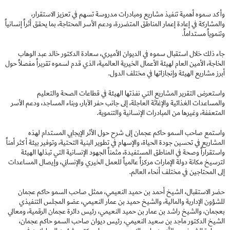
وأكد سموه أهمية تنفيذ مشاريع ومبادرات مدروسة تسهم في تعزيز الاستقرار،
والمشاركة في إعادة إعمار المناطق المتضررة، ودعم الأسر المحتاجة، بما يحقق أثراً إنسانياً
وتنموياً مستداماً.
جاء ذلك خلال استقبال سموه في الديوان الأميري، سعادة الدكتور خالد عبد الوهاب
الخاجة، الأمين العام لهيئة الأعمال الخيرية العالمية، الذي قدم لسموه تقريراً مفصلاً حول
أبرز مشاريع الهيئة وإنجازاتها في مختلف الدول.
واستعرض التقرير المشاريع التي نفذتها الهيئة في قطاعات الصحة والتعليم
والمساعدات الغذائية والإغاثة العاجلة، إلى جانب حفر الآبار، وبناء المساجد، ودعم الأسر
المتعففة، وغيرها من المبادرات الإنسانية والتنموية.
واستمع صاحب السمو حاكم عجمان إلى شرح حول الأثر الإيجابي المستدام لهذه
المشاريع في تحسين جودة الحياة، والإسهام في تطوير البنية التحتية، وتوفير بيئة أكثر أمناً
واستقراراً وصحة في المناطق المستفيدة، مثمناً الجهود الإنسانية التي تبذلها الهيئة
لترسيخ مكانة دولة الإمارات مركزاً عالمياً للعمل الخيري والإنساني، وإيصال المساعدات
إلى المحتاجين في مختلف أنحاء العالم.
حضر الاستقبال، الشيخ أحمد بن حميد النعيمي، ممثل صاحب السمو حاكم عجمان
‏للشؤون الإدارية والمالية، والشيخ حميد بن عمار النعيمي، عضو المجلس التنفيذي
بعجمان، والشيخ راشد بن عمار بن حميد النعيمي، رئيس دائرة عجمان الرقمية، ومعالي
الشيخ الدكتور ماجد بن سعيد النعيمي، رئيس ديوان صاحب السمو ‏حاكم عجمان،