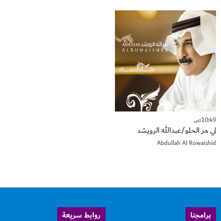
10:49ص
لي مر الحلو/عبدالله الرويشد
Abdullah Al Rowaishid
برامجنا
روابط سريعة