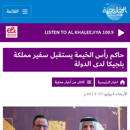
القائمة
LISTEN TO AL KHALEEJIYA 100.9
حاكم رأس الخيمة يستقبل سفير مملكة
بلجيكا لدى الدولة
اخبار الرئيسية
الاكثر من أخبار محلية
الأربعاء، ٨ يوليو، ٢٠٢٦ ٥:٢١ م