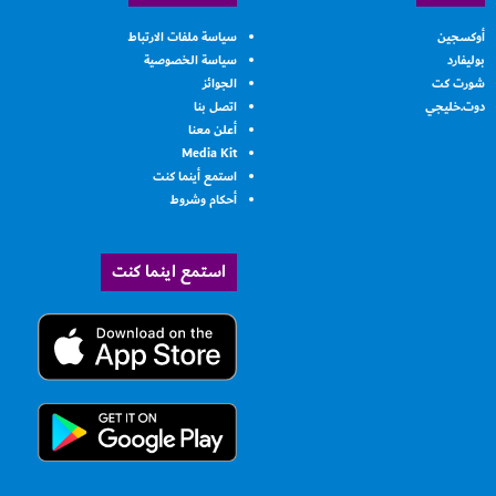
أوكسجين
سياسة ملفات الارتباط
بوليفارد
سياسة الخصوصية
شورت كت
الجوائز
دوت.خليجي
اتصل بنا
أعلن معنا
Media Kit
استمع أينما كنت
أحكام وشروط
استمع اينما كنت