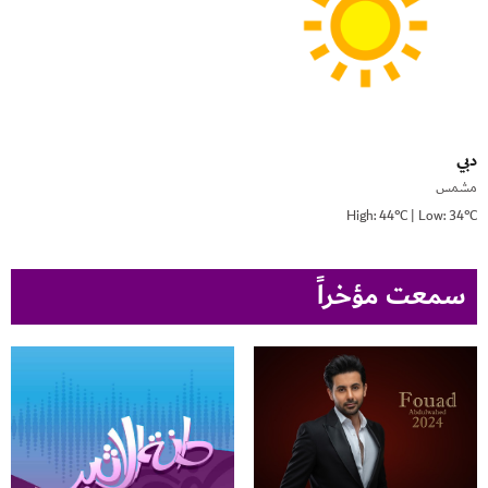
دبي
مشمس
High: 44°C | Low: 34°C
سمعت مؤخراً