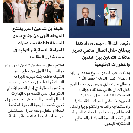
خليفة بن شاهين المرر يفتتح
المرحلة الأولى من جناح سمو
الشيخة فاطمة بنت مبارك
رئيس الدولة ورئيس وزراء كندا
للجراحة النسائية والتوليد في
يبحثان خلال اتصال هاتفي تعزيز
مستشفى المقاصد
علاقات التعاون بين البلدين
والتطورات الإقليمية
افتتح معالي خليفة بن شاهين المرر، وزير
دولة، المرحلة الأولى من جناح سمو
بحث صاحب السمو الشيخ محمد بن زايد
الشيخة فاطمة بنت مبارك للجراحة
آل نهيان رئيس الدولة "حفظه الله"
النسائية والتوليد في مستشفى المقاصد
ومعالي مارك كارني رئيس وزراء كندا اليوم
بالقدس الشرقية، في إطار الدعم الإنساني
خلال اتصال هاتفي..مختلف جوانب
المتواصل الذي تقدمه دولة الإمارات
العلاقات الثنائية والعمل المشترك
للقطاع الصحي الفلسطيني، بما يسهم في
لتعزيزها خاصة في المجالات الاقتصادية
تعزيز خدمات الرعاية الصحية المقدمة
والاستثمارية والطاقة والتكنولوجيا والذكاء
للمرأة والطفل، ودعم قدرة المستشفى
الاصطناعي وغيرها من المجالات الحيوية
على مواصلة رسالته الإنسانية والطبية.
التي تخدم التنمية المتبادلة والمصالح
المشتركة للبلدين.