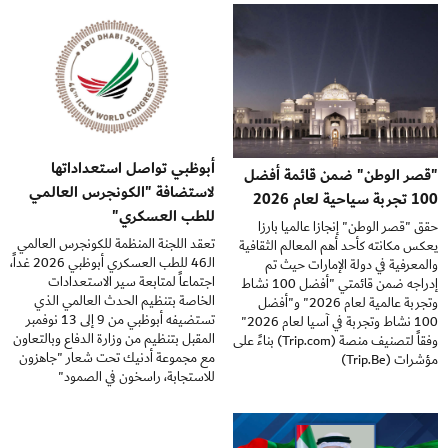
أبوظبي تواصل استعداداتها
"قصر الوطن" ضمن قائمة أفضل
لاستضافة "الكونجرس العالمي
100 تجربة سياحية لعام 2026
للطب العسكري"
حقق "قصر الوطن" إنجازا عالميا بارزا
تعقد اللجنة المنظمة للكونجرس العالمي
يعكس مكانته كأحد أهم المعالم الثقافية
الـ46 للطب العسكري أبوظبي 2026 غداً،
والمعرفية في دولة الإمارات حيث تم
اجتماعاً لمتابعة سير الاستعدادات
إدراجه ضمن قائمتي "أفضل 100 نشاط
الخاصة بتنظيم الحدث العالمي الذي
وتجربة عالمية لعام 2026" و"أفضل
تستضيفه أبوظبي من 9 إلى 13 نوفمبر
100 نشاط وتجربة في آسيا لعام 2026"
المقبل بتنظيم من وزارة الدفاع وبالتعاون
وفقاً لتصنيف منصة (Trip.com) بناءً على
مع مجموعة أدنيك تحت شعار "جاهزون
مؤشرات (Trip.Be)
للاستجابة، راسخون في الصمود"