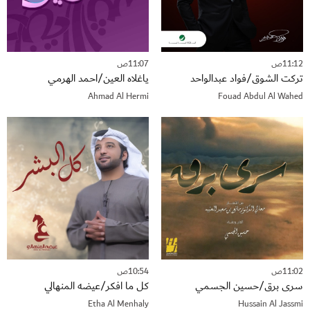
11:12ص
11:07ص
تركت الشوق/فواد عبدالواحد
ياغلاه العين/احمد الهرمي
Ahmad Al Hermi
Fouad Abdul Al Wahed
11:02ص
10:54ص
سرى برق/حسين الجسمي
كل ما افكر/عيضه المنهالي
Etha Al Menhaly
Hussain Al Jassmi