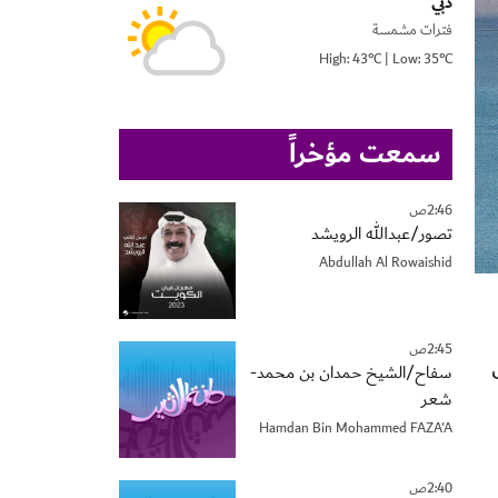
دبي
فترات مشمسة
High: 43°C | Low: 35°C
سمعت مؤخراً
2:46ص
تصور/عبدالله الرويشد
Abdullah Al Rowaishid
2:45ص
ى
سفاح/الشيخ حمدان بن محمد-
شعر
Hamdan Bin Mohammed FAZA'A
2:40ص