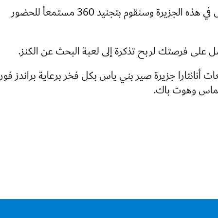
سيتم دفن 480 قطعة نقدية ذهبية في الرمال في هذه الجزيرة وسنقوم بتجنيد 360 مستمعاً للحضور
ات أنانتارا جزيرة صير بني ياس بكل فخر برعاية براندز فور
ماس وهوت باك.