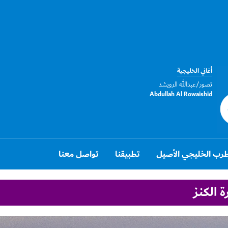
أغاني الخليجية
تصور/عبدالله الرويشد
Abdullah Al Rowaishid
رب الخليجي الأصيل
تطبيقنا
تواصل معنا