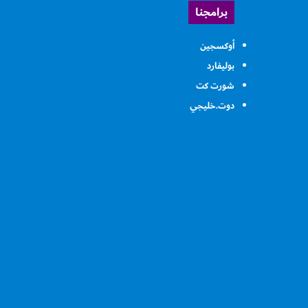
برامجنا
أوكسجين
بوليفارد
شورت كت
دوت.خليجي