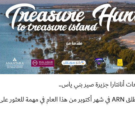
ات أنانتارا جزيرة صير بني ياس..
اربح ذهباً بقيمة 100 ألف درهم، حيث ستنطلق ARN في شهر أكتوبر من هذا العام في مهمة للعثور عل