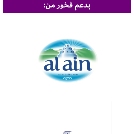
بدعم فخور من: