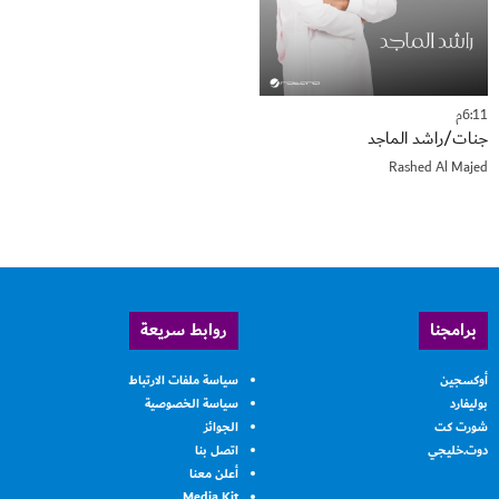
6:11م
جنات/راشد الماجد
Rashed Al Majed
برامجنا
روابط سريعة
أوكسجين
سياسة ملفات الارتباط
بوليفارد
سياسة الخصوصية
شورت كت
الجوائز
دوت.خليجي
اتصل بنا
أعلن معنا
Media Kit