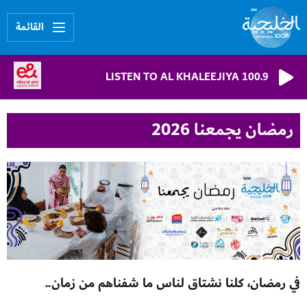
القائمة
LISTEN TO AL KHALEEJIYA 100.9
رمضان يجمعنا 2026
في رمضان، كلنا نشتاق لناس ما شفناهم من زمان..