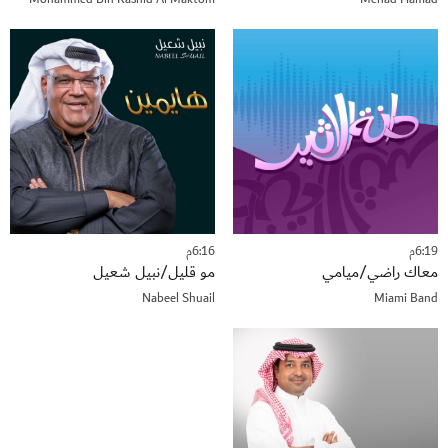
6:19م
6:16م
معاك راضي/ميامي
مو قليل/نبيل شعيل
Nabeel Shuail
Miami Band