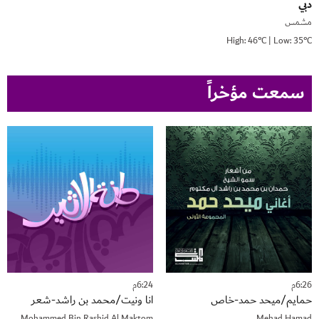
دبي
مشمس
High: 46°C | Low: 35°C
سمعت مؤخراً
6:26م
6:24م
حمايم/ميحد حمد-خاص
انا ونيت/محمد بن راشد-شعر
Mohammed Bin Rashid Al Maktom
Mehad Hamad