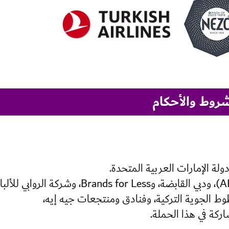
شروط والأحكام
ة الإمارات العربية المتحدة.
- لا يمكن لموظفو شبكة الإذاعة العربية (ARN)، ودبي القابضة، وBrands for Less، وشركة الرواب
وط الجوية التركية، وفنادق ومنتجعات جيه إيه،
ركة في هذا الحملة.