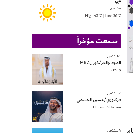
دبي
مشمس
High: 45°C | Low: 36°C
سمعت مؤخراً
11:41ص
المجد والعز/كورالMBZ
Group
11:37ص
فركتوزي/حسين الجسمي
Hussain Al Jassmi
ه.
11:34ص