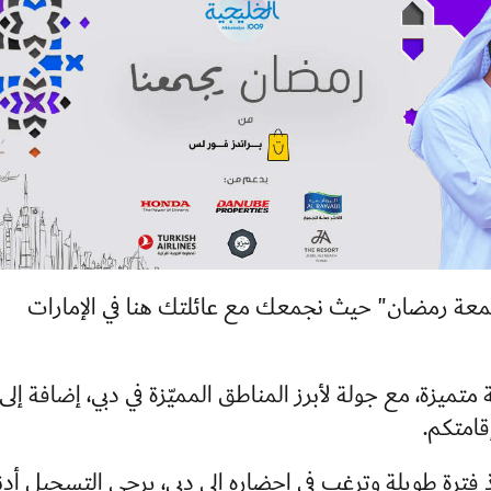
جَمعة رمضان" حيث نجمعك مع عائلتك هنا في الإمارات
متميزة، مع جولة لأبرز المناطق المميّزة في دبي، إضافة إلى
إقامتكم.
ذ فترة طويلة وترغب في إحضاره إلى دبي، يرجى التسجيل أدنا