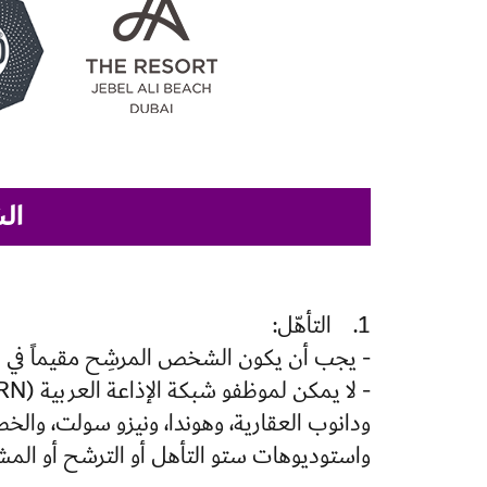
ال
1. التأهّل:
- يجب أن يكون الشخص المرشِح مقيماً في دول
ودانوب العقارية، وهوندا، ونيزو سولت، والخط
واستوديوهات ستو التأهل أو الترشح أو المشا