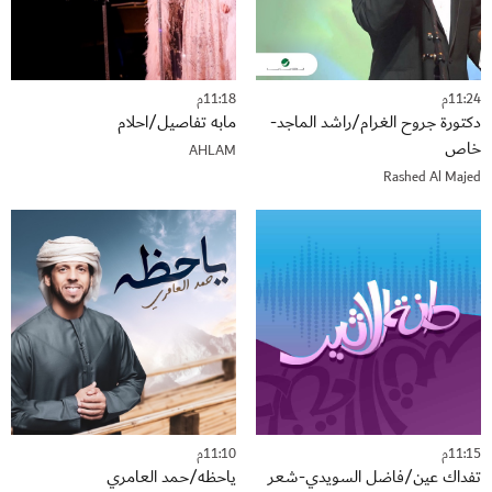
11:24م
11:18م
دكتورة جروح الغرام/راشد الماجد-
مابه تفاصيل/احلام
خاص
AHLAM
Rashed Al Majed
11:15م
11:10م
تفداك عين/فاضل السويدي-شعر
ياحظه/حمد العامري