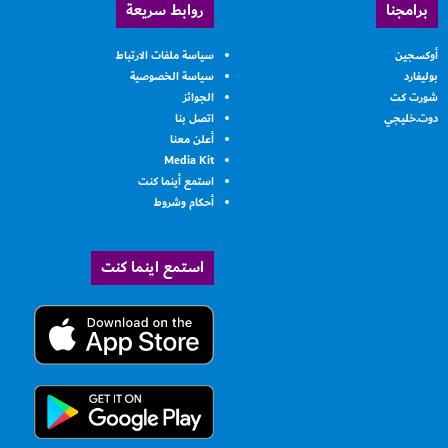
برامجنا
روابط سريعة
أوكسجين
سياسة ملفات الارتباط
بوليفارد
سياسة الخصوصية
شورت كت
الجوائز
دوت.خليجي
اتصل بنا
أعلن معنا
Media Kit
استمع أينما كنت
أحكام وشروط
استمع اينما كنت