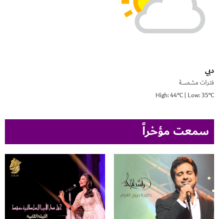
دبي
فترات مشمسة
High: 44°C | Low: 35°C
سمعت مؤخراً