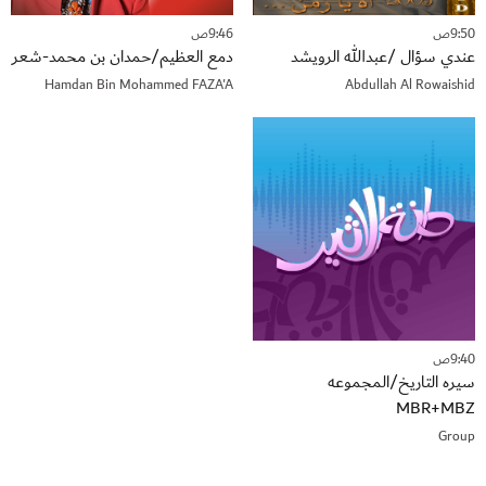
9:50ص
9:46ص
عندي سؤال /عبدالله الرويشد
دمع العظيم/حمدان بن محمد-شعر
Hamdan Bin Mohammed FAZA'A
Abdullah Al Rowaishid
9:40ص
سيره التاريخ/المجموعه
MBR+MBZ
Group