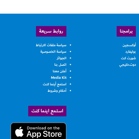
برامجنا
روابط سريعة
أوكسجين
سياسة ملفات الارتباط
بوليفارد
سياسة الخصوصية
شورت كت
الجوائز
دوت.خليجي
اتصل بنا
أعلن معنا
Media Kit
استمع أينما كنت
أحكام وشروط
استمع اينما كنت